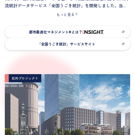
流統計データサービス「全国うごき統計」を開発しました。当社
は都市計画や交通工学の知見を活かし、全国1.2億人の日々の動き
もっと見る
と交通手段を把握できるロジックを構築。
このサービスは、スマートシティの計画支援、統計調査の補完可
都市最適化マネジメント®とは？
能性検討、民間企業の市場調査・競合分析など幅広く活用されて
います。SBの基地局データと当社の人流解析技術を融合し、これ
「全国うごき統計」サービスサイト
まで見えなかった人々の動きを可視化することで、都市や社会の
課題解決に貢献する新しい統計サービスです。
社外プロジェクト