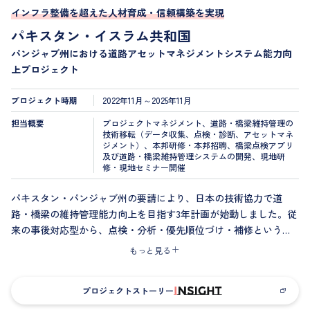
インフラ整備を超えた人材育成・信頼構築を実現
パキスタン・イスラム共和国
パンジャブ州における道路アセットマネジメントシステム能力向
上プロジェクト
プロジェクト時期
2022年11月～2025年11月
担当概要
プロジェクトマネジメント、道路・橋梁維持管理の
技術移転（データ収集、点検・診断、アセットマネ
ジメント）、本邦研修・本邦招聘、橋梁点検アプリ
及び道路・橋梁維持管理システムの開発、現地研
修・現地セミナー開催
パキスタン・パンジャブ州の要請により、日本の技術協力で道
路・橋梁の維持管理能力向上を目指す3年計画が始動しました。従
来の事後対応型から、点検・分析・優先順位づけ・補修という予
防保全型体制への転換を図りました。当社は地元職員の自立を重
もっと見る
視し、信頼関係を築きながら共に課題解決に取り組んでいます。
プロジェクトストーリー