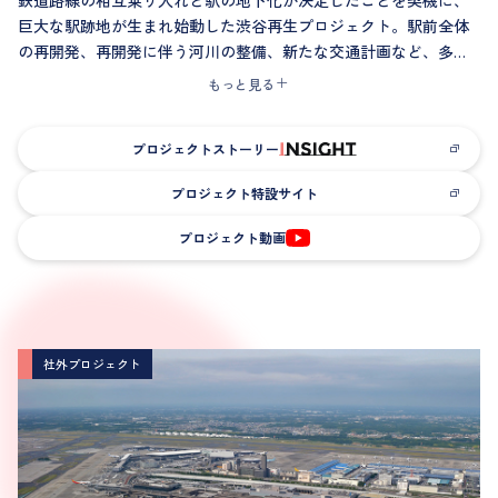
鉄道路線の相互乗り入れと駅の地下化が決定したことを契機に、
巨大な駅跡地が生まれ始動した渋谷再生プロジェクト。駅前全体
の再開発、再開発に伴う河川の整備、新たな交通計画など、多様
な知見や専門技術を組み合わせ、地域の人々とコミュニケーショ
もっと見る
ンを取り、合意形成を図りながら、新しい渋谷の姿を構想しまし
た。「安全性」「利便性」「快適性」の視点から利用者目線を第
プロジェクトストーリー
一に、多くの関係者・パートナーと意識の共有を図りながら、現
在も継続中の当社を代表するプロジェクトです。
プロジェクト特設サイト
プロジェクト動画
社外プロジェクト