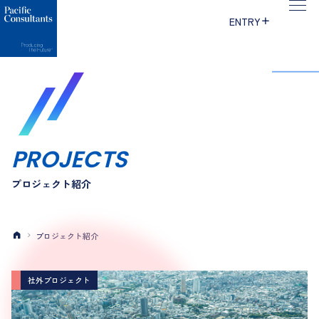
本文へ移動
サイトメニューへ移動
ENTRY
P
R
O
J
E
C
T
S
プロジェクト紹介
プロジェクト紹介
社外プロジェクト