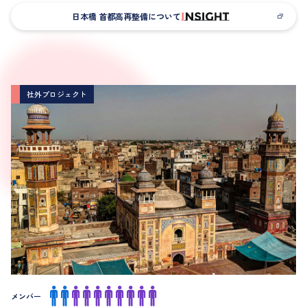
計、換気塔など建築物の再構築、日本橋川への水利実験など、他
日本橋 首都高再整備について
社には追随できない複合的業務を担当。街・川・道を一体で整備
し、都市の品格向上を目指す象徴的事業です。官民連携と先進技
術を活用し、市民からも日本橋上空の高速道路がなくなると注目
されています。
社外プロジェクト
メンバー