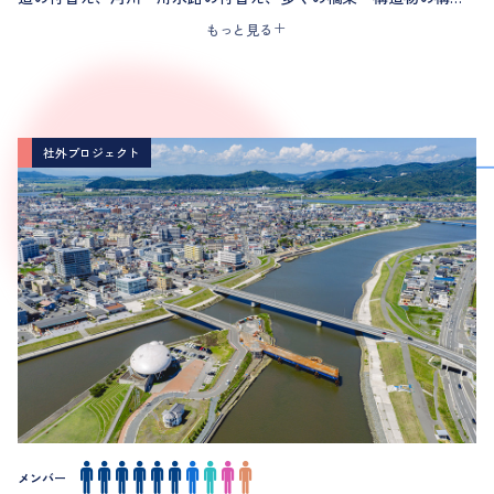
等さまざまな整備が同時に進行している「国家プロジェクト」で
もっと見る
す。
当社は本プロジェクトの着手時から現在に至るまで10年以上にわ
たり、環境アセスメント・モニタリング調査から基盤・インフラ
整備の調査・計画・設計や事業監理等、分野をまたいで担い続け
ています。
社外プロジェクト
メンバー