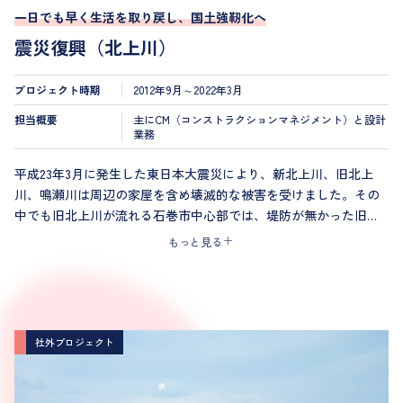
一日でも早く生活を取り戻し、国土強靭化へ
震災復興（北上川）
プロジェクト時期
2012年9月～2022年3月
担当概要
主にCM（コンストラクションマネジメント）と設計
業務
平成23年3月に発生した東日本大震災により、新北上川、旧北上
川、鳴瀬川は周辺の家屋を含め壊滅的な被害を受けました。その
中でも旧北上川が流れる石巻市中心部では、堤防が無かった旧北
上川河口部において、地域住民との合意形成を図りながら、高さ
もっと見る
7.2m・延長約15kmの堤防を整備しました。
旧北上川河口部の堤防整備は、多事業が同時展開される状況下で
の整備となり、俯瞰的な立場で全体最適化を図ることが必要とな
るため、これまで河川堤防整備事業では採用されていなかった
PM・CM方式が採用されました。
社外プロジェクト
このプロジェクトでは、地域住民・生活環境への配慮等の各種提
案と工事を円滑に進めることを目的に河川分野のみならず、道
路・地盤・上水道・機械設備等が連携して取組むことで総合建設