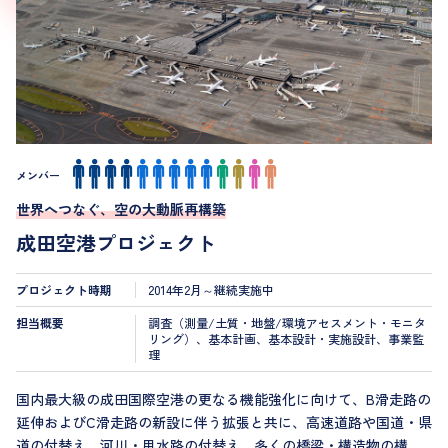
メンバー
世界へつなぐ、空の大動脈再構築
成田空港プロジェクト
プロジェクト時期
2014年2月～継続実施中
担当概要
調査（測量/土質・地盤/環境アセスメント・モニタ
リング）、基本計画、基本設計・実施設計、事業監
理
国内最大級の成田国際空港の更なる機能強化に向けて、B滑走路の
延伸およびC滑走路の新設に伴う拡張と共に、高速道路や国道・県
道の付替え、河川・用水路の付替え、多くの橋梁・構造物の構築