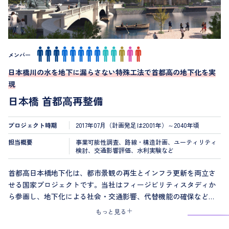
メンバー
日本橋川の水を地下に漏らさない特殊工法で首都高の地下化を実
現
日本橋 首都高再整備
プロジェクト時期
2017年07月（計画発足は2001年）～2040年頃
担当概要
事業可能性調査、路線・構造計画、ユーティリティ
検討、交通影響評価、水利実験など
首都高日本橋地下化は、都市景観の再生とインフラ更新を両立さ
せる国家プロジェクトです。当社はフィージビリティスタディか
ら参画し、地下化による社会・交通影響、代替機能の確保など多
角的な検討を実施しました。
もっと見る
地下化決定後は、極めて制約の多い空間での路線計画、構造設