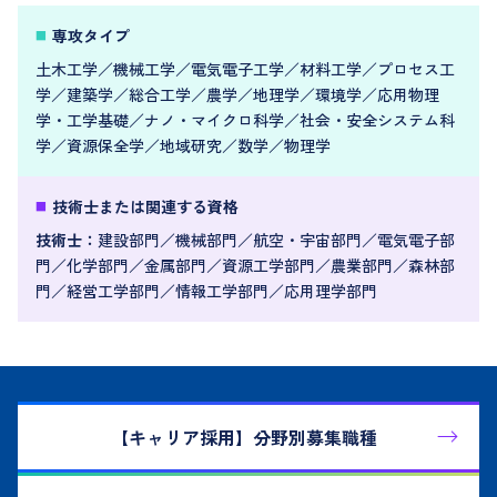
専攻タイプ
土木工学／機械工学／電気電子工学／材料工学／プロセス工
学／建築学／総合工学／農学／地理学／環境学／応用物理
学・工学基礎／ナノ・マイクロ科学／社会・安全システム科
学／資源保全学／地域研究／数学／物理学
技術士または関連する資格
技術士：
建設部門／機械部門／航空・宇宙部門／電気電子部
門／化学部門／金属部門／資源工学部門／農業部門／森林部
門／経営工学部門／情報工学部門／応用理学部門
【キャリア採用】
分野別募集職種