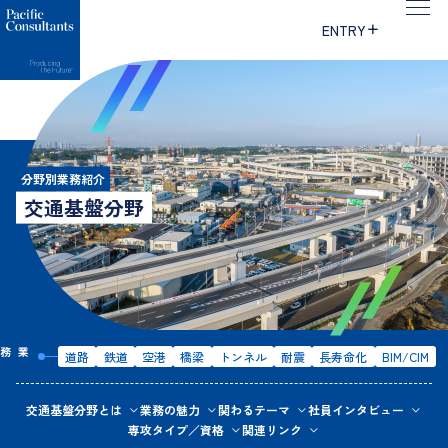
本文へ移動
サイトメニューへ移動
ENTRY
分野別業務紹介
交通基盤分野
道路
鉄道
空港
橋梁
トンネル
耐震
長寿命化
BIM/CIM
交通基盤分野とは
業務の魅力
関わるテーマ
社員インタビュー
専攻タイプ／資格
関連リンク