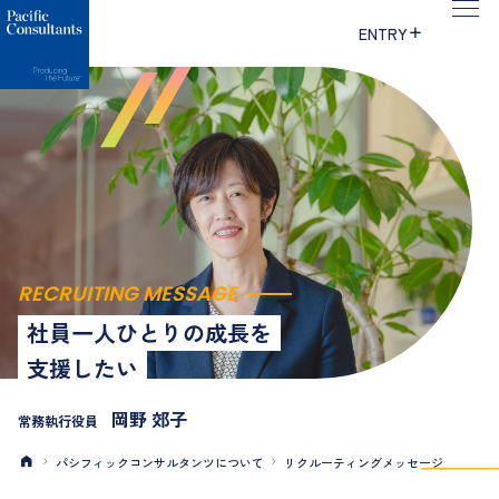
本文へ移動
サイトメニューへ移動
ENTRY
RECRUITING MESSAGE
社員一人ひとりの成長を
支援したい
岡野 郊子
常務執行役員
パシフィックコンサルタンツについて
リクルーティングメッセージ