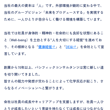
当社の最大の資本は「人」です。外部環境が劇的に変わる中で、
当社のグループビジョン「未来をプロデュースする」を実現する
ために、一人ひとりが自分らしく働ける環境を構築しています。
当社では社員が身体的・精神的・社会的にも良好な状態にあるこ
と（Well-being）を土台とする”人を大切にする経営”を進めてお
り、その根幹となる「
健康経営
」と「
DE&I
」を会社として宣
言しています。
創業から70年以上、パシフィックコンサルタンツは常に新しい道
を切り開いてきました。
皆さんの能力や発想が交わることによって化学反応が起こり、さ
らなるイノベーションへと繋がります。
会社は社員の成長やキャリアアップを支援しますが、社員一人ひ
とりが成長したいという意欲を持たなくては成長にはつながらな