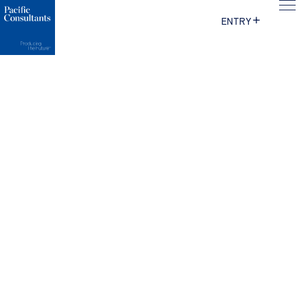
本文へ移動
サイトメニューへ移動
ENTRY