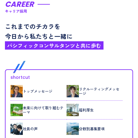
C
A
R
E
E
R
キャリア採用
これまでのチカラを
今日から私たちと一緒に
パシフィックコンサルタンツと共に歩む
ショートカット
shortcut
リクルーティングメッセ
トップメッセージ
ージ
未来に向けて取り組むテ
福利厚生
ーマ
社員の声
分野別募集要項