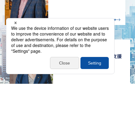
Learn more
トップメ
RECRUITING MESSAGE
社員一人ひとりの成長を支援
したい
インターン
Learn more
キャリア採用
新卒採用
リクル
シップ