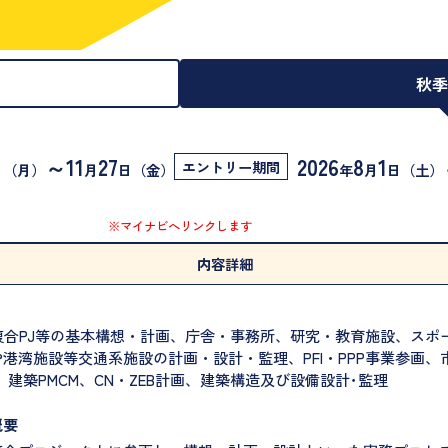
秋
～11
27
2026
8
1
エントリー期間
日（月）
月
日（金）
年
月
日（土）
※マイナビへリンクします
内容詳細
複合PJ等の基本構想・計画、庁舎・事務所、研究・教育施設、スポ
港湾施設等交通系施設の計画・設計・監理、PFI・PPP事業参画、
、建築PMCM、CN・ZEB計画、建築構造及び設備設計･監理
概要