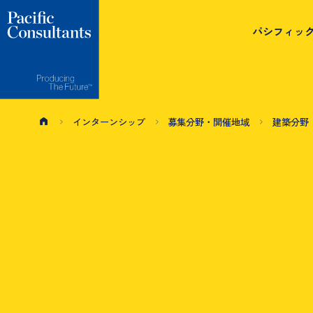
本文へ移動
サイトメニューへ移動
パシフィッ
インターンシップ
募集分野・開催地域
建築分野