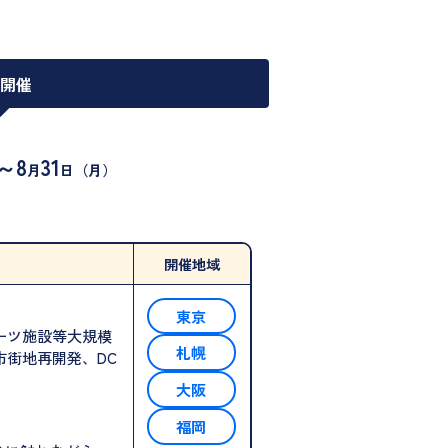
季開催
～8
31
月
日（月）
開催地域
東京
ーツ施設等大規模
札幌
市街地再開発、DC
大阪
福岡