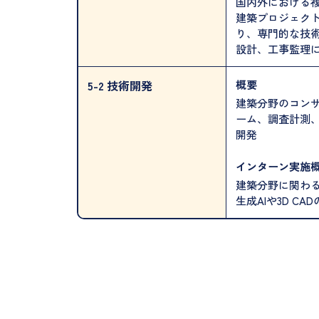
国内外における
建築プロジェク
り、専門的な技
設計、工事監理
概要
5-2 技術開発
建築分野のコン
ーム、調査計測、
開発
インターン実施
建築分野に関わ
生成AIや3D 