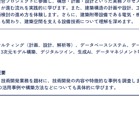
複合プロジェクトに参画し、構想・計画・設計といった実務プロセ
トが進む流れを実践的に学びます。また、建築構造の計画や設計、
術検討の進め方を体験します。さらに、建築附帯設備である電気・
にも関わり、建築空間を支える設備技術について理解を深めます。
サルティング（計画、設計、解析等）、データベースシステム、デ
3次元モデル構築、デジタルツイン、生成AI、データマネジメント
概要
る技術開発業務を題材に、技術開発の内容や特徴的な事例を調査し
CADの活用事例や構築方法などについても具体的に学びます。