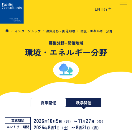
本文へ移動
サイトメニューへ移動
ENTRY
インターンシップ
募集分野・開催地域
環境・エネルギー分野
環境・エネルギー分野
夏季開催
秋季開催
2026
10
5
～11
27
実施期間
年
月
日（月）
月
日（金）
2026
8
1
～8
31
エントリー期間
年
月
日（土）
月
日（月）