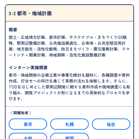
3-2 都市・地域計画
概要
国土・広域地方計画、都市計画、サステナブル・まちづくりGX戦
略、駅周辺整備計画、公共施設最適化、公有地・公共空間活用計
画、地方創生・活性化戦略、防災まちづくり・震災復興計画、スマ
ートシティ関連計画、地域振興・活性化施設整備計画
インターン実施概要
都市・地域開発の企画立案や事業化検討を題材に、各種調査や資料
作成、打合せへの同行を通じて実務の流れを体験します。さらに、
TODをはじめとした駅周辺開発に関する資料作成や現地調査にも取
り組み、開発プロジェクトが形になるまでの具体的なプロセスを学
びます。
東京
札幌
仙台
大阪
福岡