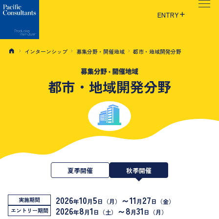
本文へ移動
サイトメニューへ移動
ENTRY
インターンシップ
募集分野・開催地域
都市・地域開発分野
都市・地域開発分野
夏季開催
秋季開催
2026
10
5
～11
27
実施期間
年
月
日（月）
月
日（金）
2026
8
1
～8
31
エントリー期間
年
月
日（土）
月
日（月）