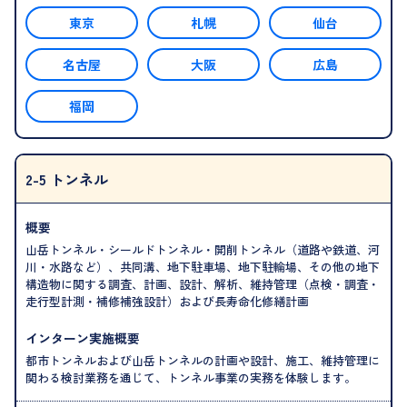
東京
札幌
仙台
名古屋
大阪
広島
福岡
2-5 トンネル
概要
山岳トンネル・シールドトンネル・開削トンネル（道路や鉄道、河
川・水路など）、共同溝、地下駐車場、地下駐輪場、その他の地下
構造物に関する調査、計画、設計、解析、維持管理（点検・調査・
走行型計測・補修補強設計）および長寿命化修繕計画
インターン実施概要
都市トンネルおよび山岳トンネルの計画や設計、施工、維持管理に
関わる検討業務を通じて、トンネル事業の実務を体験します。