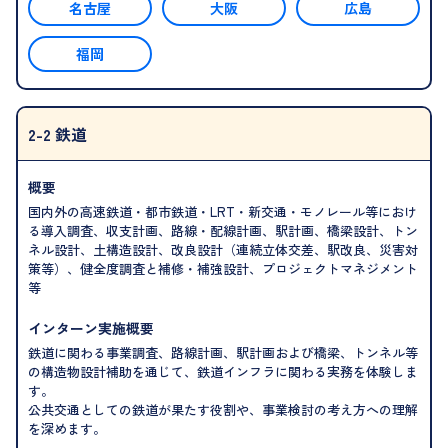
名古屋
大阪
広島
福岡
2-2 鉄道
概要
国内外の高速鉄道・都市鉄道・LRT・新交通・モノレール等におけ
る導入調査、収支計画、路線・配線計画、駅計画、橋梁設計、トン
ネル設計、土構造設計、改良設計（連続立体交差、駅改良、災害対
策等）、健全度調査と補修・補強設計、プロジェクトマネジメント
等
インターン実施概要
鉄道に関わる事業調査、路線計画、駅計画および橋梁、トンネル等
の構造物設計補助を通じて、鉄道インフラに関わる実務を体験しま
す。
公共交通としての鉄道が果たす役割や、事業検討の考え方への理解
を深めます。