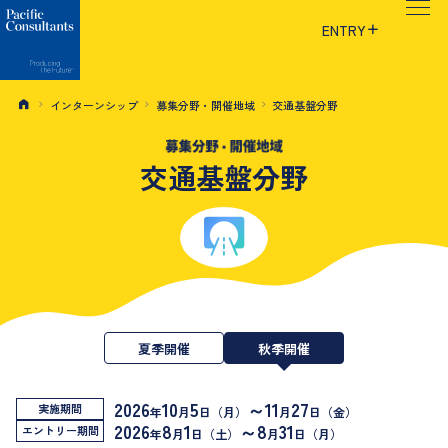
本文へ移動
サイトメニューへ移動
ENTRY
インターンシップ
募集分野・開催地域
交通基盤分野
交通基盤分野
夏季開催
秋季開催
2026
10
5
～11
27
実施期間
年
月
日（月）
月
日（金）
2026
8
1
～8
31
エントリー期間
年
月
日（土）
月
日（月）