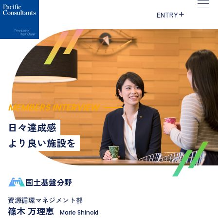
本文へ移動
サイトメニューへ移動
ENTRY
MEMBERS INTERVIEW
日々達成感
より良い施設を
国土基盤分野
資源循環マネジメント部
篠木 万理恵
Marie Shinoki