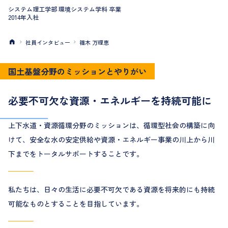
システム理工学部 環境システム学科 卒業
2014年入社
社員インタビュー
篠木 万理恵
国
土
基
盤
分
野
の
ミ
ッ
シ
ョ
ン
と
や
り
が
い
必要不可欠な資源・エネルギーを持続可能に
上下水道・資源循環分野のミッションは、循環型社会の構築に向
けて、安全な水の安定供給や資源・エネルギー事業の川上から川
下までをトータルサポートすることです。
私たちは、日々の生活に必要不可欠である資源を将来的にも持続
可能なものとすることを目指しています。