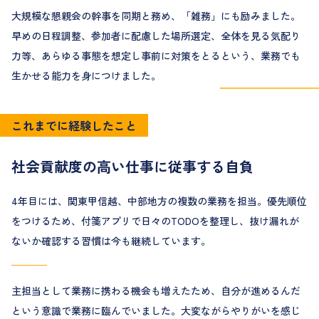
大規模な懇親会の幹事を同期と務め、「雑務」にも励みました。
早めの日程調整、参加者に配慮した場所選定、全体を見る気配り
力等、あらゆる事態を想定し事前に対策をとるという、業務でも
生かせる能力を身につけました。
こ
れ
ま
で
に
経
験
し
た
こ
と
社会貢献度の高い仕事に従事する自負
4年目には、関東甲信越、中部地方の複数の業務を担当。優先順位
をつけるため、付箋アプリで日々のTODOを整理し、抜け漏れが
ないか確認する習慣は今も継続しています。
主担当として業務に携わる機会も増えたため、自分が進めるんだ
という意識で業務に臨んでいました。大変ながらやりがいを感じ